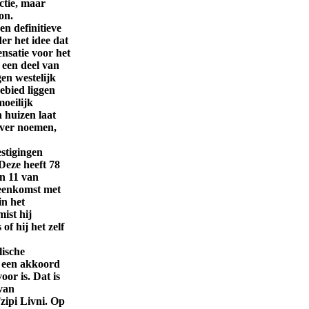
ctie, maar
on.
n definitieve
er het idee dat
nsatie voor het
 een deel van
en westelijk
ebied liggen
oeilijk
 huizen laat
ever noemen,
estigingen
 Deze heeft 78
en 11 van
reenkomst met
in het
ist hij
of hij het zelf
lische
n een akkoord
oor is. Dat is
 van
zipi Livni. Op