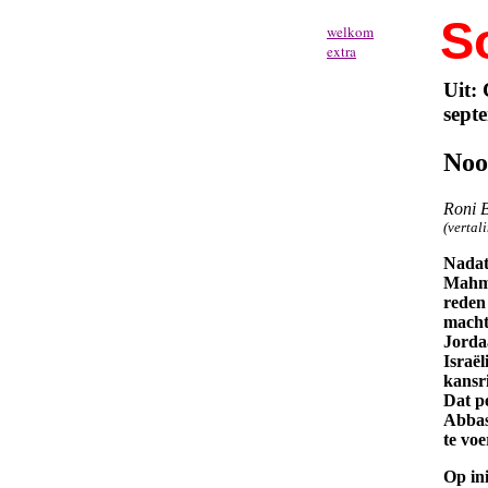
So
welkom
extra
Uit: 
sept
Noo
Roni B
(vertal
Nadat
Mahmo
reden
macht
Jorda
Israë
kansri
Dat pe
Abbas
te vo
Op in