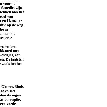
an voor de
 Saoedies zijn
hebben aan het
tief van
h en Hamas te
itie op de weg
ie in
oen aan de
Westerse
 september
 akkoord met
vestiging van
n. De laatsten
 zoals het hen
d Olmert. Sinds
ezakt. Het
eden dwingen,
ar corruptie,
geen vrede