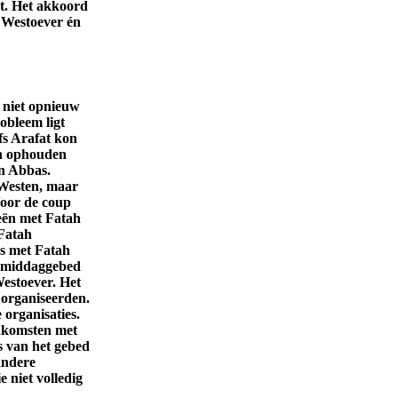
t. Het akkoord
 Westoever én
h niet opnieuw
obleem ligt
fs Arafat kon
een ophouden
an Abbas.
 Westen, maar
Voor de coup
eën met Fatah
Fatah
s met Fatah
agmiddaggebed
estoever. Het
 organiseerden.
 organisaties.
nkomsten met
s van het gebed
andere
 niet volledig