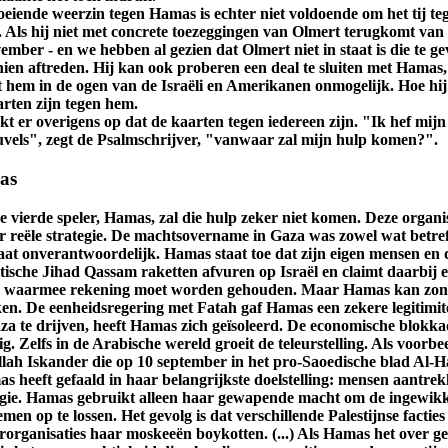
oeiende weerzin tegen Hamas is echter niet voldoende om het tij te
. Als hij niet met concrete toezeggingen van Olmert terugkomt van 
ember - en we hebben al gezien dat Olmert niet in staat is die te gev
hien aftreden. Hij kan ook proberen een deal te sluiten met Hamas
 hem in de ogen van de Israëli en Amerikanen onmogelijk. Hoe hij 
arten zijn tegen hem.
jkt er overigens op dat de kaarten tegen iedereen zijn. "Ik hef mij
uvels", zegt de Psalmschrijver, "vanwaar zal mijn hulp komen?".
as
 vierde speler, Hamas, zal die hulp zeker niet komen. Deze organi
r reële strategie. De machtsovername in Gaza was zowel wat betre
taat onverantwoordelijk. Hamas staat toe dat zijn eigen mensen en 
tische Jihad Qassam raketten afvuren op Israël en claimt daarbij e
jn waarmee rekening moet worden gehouden. Maar Hamas kan zond
ken. De eenheidsregering met Fatah gaf Hamas een zekere legitimit
za te drijven, heeft Hamas zich geïsoleerd. De economische blokkad
ig. Zelfs in de Arabische wereld groeit de teleurstelling. Als voorbe
lah Iskander die op 10 september in het pro-Saoedische blad Al-H
s heeft gefaald in haar belangrijkste doelstelling: mensen aantrek
ogie. Hamas gebruikt alleen haar gewapende macht om de ingewik
men op te lossen. Het gevolg is dat verschillende Palestijnse facties
rorganisaties haar moskeeën boykotten. (...) Als Hamas het over g