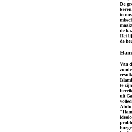
De gr
keren
in nov
missc
maakt
de ka
Het li
de he
Ham
Van de
zonde
resul
Islami
te zi
berei
uit Ga
volled
Abdul
"Hama
ideol
proble
burge