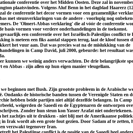
nationale conferentie over het Midden Oosten. Deze zal in novembe
ngton plaatsvinden. Volgens Aluf Benn in het dagblad Haarerz (1
 zal de conferentie het decor vormen voor een gezamenlijke verkla
bas met steunverklaringen van de andere - voorlopig nog onbeken
emers. De 'Olmert-Abbas verklaring' die al vóór de conferentie wor
de basis vormen voor verdere onderhandelingen in de toekomst.
 gevaarlijk een conferentie over het Israëlisch-Palestijns conflict t
king is meteen een fiks aantal stappen terug, laat de kloof tussen d
kkert het vuur aan. Dat was precies wat na de mislukking van de
handelingen in Camp David, juli 2000, gebeurde: het resultaat wa
da.
eer kunnen we weinig anders verwachten. De drie belangrijkste spe
t en Abbas - zijn allen op hun eigen manier vleugellam.
h
 we beginnen met Bush. Zijn grootste probleem in de Arabische we
ë. Ondanks de historische banden tussen de Verenigde Staten en d
chie hebben beide partijen niet altijd dezelfde belangen. In Camp
orbeeld, weigerden de Saoedi en de Egyptenaren de ontworpen ov
schrijven. Zonder hun steun kon Yasser Arafat niet ondertekenen.
m het zachtjes uit te drukken - niet blij met de Amerikaanse politiek
 in Irak wordt als een grote fout gezien. Door Sadam af te zetten, 
ten verzwakt tegenover Iran.
treft het Palestijnse conflict is de positie van de Saoedi heel ander