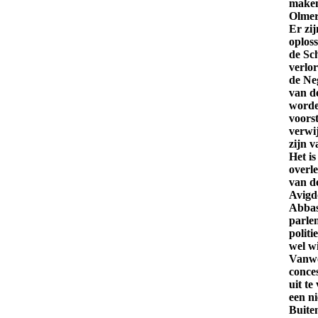
maken.
Olmert
Er zi
oplos
de Sc
verlor
de Ne
van de
worde
voors
verwi
zijn 
Het is
overle
van d
Avigd
Abbas 
parle
politi
wel wi
Vanwe
conce
uit te
een n
Buite