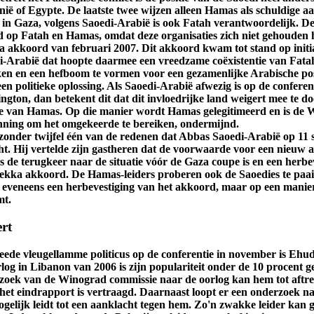
ië of Egypte. De laatste twee wijzen alleen Hamas als schuldige a
 in Gaza, volgens Saoedi-Arabië is ook Fatah verantwoordelijk. De
 op Fatah en Hamas, omdat deze organisaties zich niet gehouden 
 akkoord van februari 2007. Dit akkoord kwam tot stand op initia
i-Arabië dat hoopte daarmee een vreedzame coëxistentie van Fata
ken en een hefboom te vormen voor een gezamenlijke Arabische pos
en politieke oplossing. Als Saoedi-Arabië afwezig is op de conferent
gton, dan betekent dit dat dit invloedrijke land weigert mee te d
tie van Hamas. Op die manier wordt Hamas gelegitimeerd en is de 
nning om het omgekeerde te bereiken, ondermijnd.
s zonder twijfel één van de redenen dat Abbas Saoedi-Arabië op 11
ht. Hij vertelde zijn gastheren dat de voorwaarde voor een nieuw
 de terugkeer naar de situatie vóór de Gaza coupe is en een herbe
ekka akkoord. De Hamas-leiders proberen ook de Saoedies te paaie
n eveneens een herbevestiging van het akkoord, maar op een manier
mt.
rt
eede vleugellamme politicus op de conferentie in november is Ehu
log in Libanon van 2006 is zijn populariteit onder de 10 procent g
zoek van de Winograd commissie naar de oorlog kan hem tot aftr
het eindrapport is vertraagd. Daarnaast loopt er een onderzoek na
ogelijk leidt tot een aanklacht tegen hem. Zo'n zwakke leider kan 