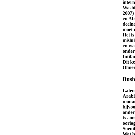
inter
Washi
2007)
en Ab
deeln
moet 
Het is
misluk
en wa
onder
Intifa
Dit k
Olmer
Bus
Laten
Arabi
monar
bijvo
onder
is - o
oorlog
Soeni
Wat be