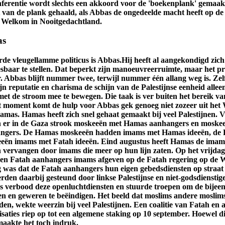
nferentie wordt slechts een akkoord voor de 'boekenplank' gemaak
 van de plank gehaald, als Abbas de ongedeelde macht heeft op de
 Welkom in Nooitgedachtland.
as
rde vleugellamme politicus is Abbas.Hij heeft al aangekondigd zic
esbaar te stellen. Dat beperkt zijn manoeuvreerruimte, maar het pr
r. Abbas blijft nummer twee, terwijl nummer één allang weg is. Zel
jn reputatie en charisma de schijn van de Palestijnse eenheid all
met de stroom mee te bewegen. Die taak is ver buiten het bereik v
t moment komt de hulp voor Abbas gek genoeg niet zozeer uit het
amas. Hamas heeft zich snel gehaat gemaakt bij veel Palestijnen. 
 er in de Gaza strook moskeeën met Hamas aanhangers en moske
ngers. De Hamas moskeeën hadden imams met Hamas ideeën, de 
eën imams met Fatah ideeën. Eind augustus heeft Hamas de imam
n vervangen door imams die meer op hun lijn zaten. Op het vrijd
en Fatah aanhangers imams afgeven op de Fatah regering op de W
g was dat de Fatah aanhangers hun eigen gebedsdiensten op straat
rden daarbij gesteund door linkse Palestijnse en niet-godsdienstige
 verbood deze openluchtdiensten en stuurde troepen om de bijee
en en geweren te beëindigen. Het beeld dat moslims andere moslim
en, wekte weerzin bij veel Palestijnen. Een coalitie van Fatah en 
saties riep op tot een algemene staking op 10 september. Hoewel die
maakte het toch indruk.