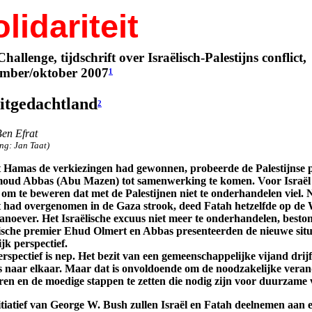
lidariteit
Challenge, tijdschrift over Israëlisch-Palestijns conflict,
ember/oktober 2007
1
itgedachtland
2
en Efrat
ing: Jan Taat)
 Hamas de verkiezingen had gewonnen, probeerde de Palestijnse p
ud Abbas (Abu Mazen) tot samenwerking te komen. Voor Israël 
 om te beweren dat met de Palestijnen niet te onderhandelen viel
 had overgenomen in de Gaza strook, deed Fatah hetzelfde op de W
anoever. Het Israëlische excuus niet meer te onderhandelen, besto
lische premier Ehud Olmert en Abbas presenteerden de nieuwe situa
jk perspectief.
rspectief is nep. Het bezit van een gemeenschappelijke vijand drij
 naar elkaar. Maar dat is onvoldoende om de noodzakelijke vera
eren en de moedige stappen te zetten die nodig zijn voor duurzame 
itiatief van George W. Bush zullen Israël en Fatah deelnemen aan 