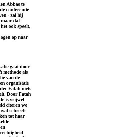
gen Abbas te
de conferentie
en - zal hij
, maar dat
het ook speelt,
n ogen op naar
satie gaat door
ft methode als
die van de
en organisatie
er Fatah niets
eit. Door Fatah
e is vrijwel
eld citeren we
ayat schreef:
ken tot haar
kelde
 en
erechtigheid