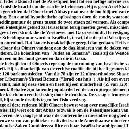
 Ieder akkoord met de Palestijnen leidt tot een heftige interne rea
 mist de kracht om die reactie te beheersen. Hij is geen Ariel Shar
jn geruchten dat Olmert met Abbas praat over de hoofdlijnen van ee
sing. Een aantal hypothetische oplossingen doen de ronde, waarond
heidingsmuur de grens tussen de twee staten zal vormen. Als compe
en Palestijnse gebied zal Israël land terug moeten geven, misschien
gev of een strook die de Westoever met Gaza verbindt. De vestiging
 Scheidingsmuur worden Israëlisch, terwijl die diep in Palestijns g
n ontruimd. Dat laatste is makkelijker gezegd dan gedaan. Het is m
telbaar dat Olmert vandaag aan de dag kinderen van de daken van
jderen. De kolonisten van "Judea en Samaria", zoals zij de Westo
van een ander hout gesneden dan die in Gaza.
 te betwijfelen of Olmerts regering de ontruiming van Israëlische v
eft. Hij is afhankelijk van de rechtse coalitie die hij heeft gesmeed.
e 120 parlementsleden. Van die 78 zijn er 12 ultraorthodoxe Shas 
or Liberman's Yisrael Beitenu ("Israël ons huis"). Als hij een ove
sluit, mist hij deze steun en heeft hij een minderheid (55 van 120) 
ment. Behalve zijn tanende populariteit en de corruptieproblemen m
eke kracht om een beslissing door te drukken. De vraag is trouwens 
l, hij stemde destijds tegen het Oslo verdrag.
ge al deze redenen blijft Olmert bewust vaag over mogelijke Israë
ssies. Hij weet ook dat Abbas te zwak is om de Palestijnse kant va
 voeren. Je vraagt je af waar de conferentie in november nog goed v
ieuwe vorm van politieke creativiteit van de Amerikaanse minister
nlandse Zaken Condoleezza Rice en haar Israëlische ambtgenoot T