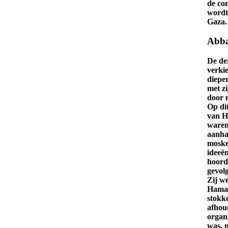
de co
wordt
Gaza.
Abb
De de
verki
diepe
met zi
door 
Op di
van H
waren
aanha
moske
ideeë
hoord
gevol
Zij we
Hamas
stokk
afhoud
organi
was, 