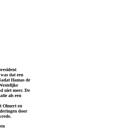
resident
was dat een
. Nadat Hamas de
estelijke
nd niet meer. De
tie als een
ft Olmert en
nderingen door
vrede.
een