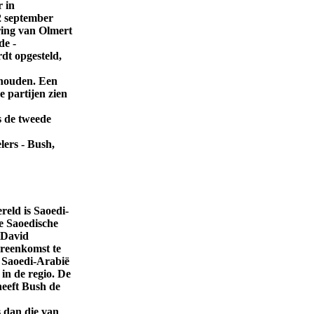
r in
2 september
ring van Olmert
de -
dt opgesteld,
e houden. Een
e partijen zien
s de tweede
lers - Bush,
reld is Saoedi-
e Saoedische
 David
ereenkomst te
 Saoedi-Arabië
 in de regio. De
heeft Bush de
s dan die van