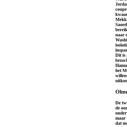
Jordan
coupe
kwaad
Mekka
Saoed
berei
naar e
Washin
isola
inspa
Dit i
bezoc
Hamas
het M
wille
uitko
Olme
De tw
de oor
onder
maar 
dat m