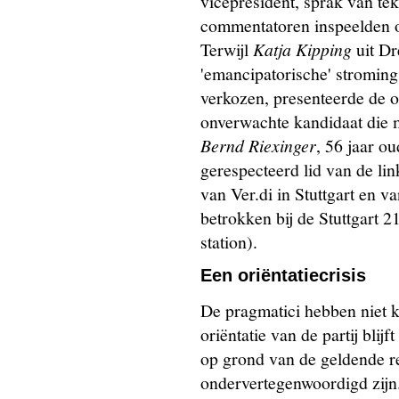
vicepresident, sprak van tek
commentatoren inspeelden op
Terwijl
Katja Kipping
uit Dr
'emancipatorische' stroming
verkozen, presenteerde de o
onverwachte kandidaat die
Bernd Riexinger
, 56 jaar o
gerespecteerd lid van de li
van Ver.di in Stuttgart en v
betrokken bij de Stuttgart 
station).
Een oriëntatiecrisis
De pragmatici hebben niet k
oriëntatie van de partij bli
op grond van de geldende re
ondervertegenwoordigd zijn.