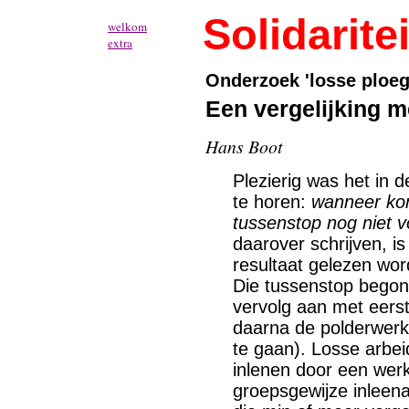
Solidaritei
welkom
extra
Onderzoek 'losse ploeg
Een vergelijking m
Hans Boot
Plezierig was het in 
te horen:
wanneer kom
tussenstop nog niet v
daarover schrijven, i
resultaat gelezen wo
Die tussenstop begon 
vervolg aan met eers
daarna de polderwerke
te gaan). Losse arbeide
inlenen door een wer
groepsgewijze inleena