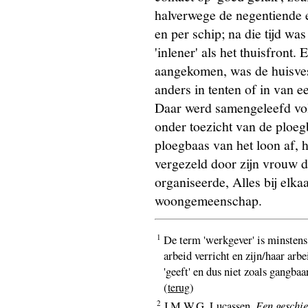
halverwege de negentiende e
en per schip; na die tijd was
'inlener' als het thuisfront
aangekomen, was de huisvest
anders in tenten of in van e
Daar werd samengeleefd volg
onder toezicht van de ploegb
ploegbaas van het loon af, h
vergezeld door zijn vrouw 
organiseerde, Alles bij elk
woongemeenschap.
1
De term 'werkgever' is minstens
arbeid verricht en zijn/haar arb
'geeft' en dus niet zoals gangba
(
)
terug
2
J.M.W.G. Lucassen,
Een geschie