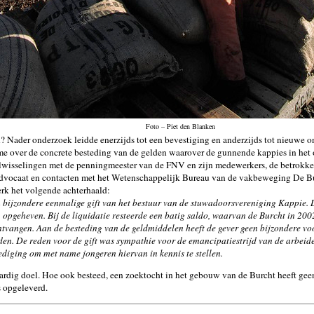
Foto – Piet den Blanken
? Nader onderzoek leidde enerzijds tot een bevestiging en anderzijds tot nieuwe 
e over de concrete besteding van de gelden waarover de gunnende kappies in het
wisselingen met de penningmeester van de FNV en zijn medewerkers, de betrokk
vocaat en contacten met het Wetenschappelijk Bureau van de vakbeweging De Bur
rk het volgende achterhaald:
 bijzondere eenmalige gift van het bestuur van de stuwadoorsvereniging Kappie. 
 opgeheven. Bij de liquidatie resteerde een batig saldo, waarvan de Burcht in 20
ntvangen. Aan de besteding van de geldmiddelen heeft de gever geen bijzondere 
en. De reden voor de gift was sympathie voor de emancipatiestrijd van de arbei
iging om met name jongeren hiervan in kennis te stellen.
rdig doel. Hoe ook besteed, een zoektocht in het gebouw van de Burcht heeft gee
 opgeleverd.