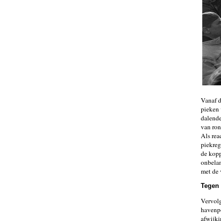
Vanaf d
pieken 
dalende
van ron
Als rea
piekreg
de kopp
onbelan
met de
Tegen
Vervolg
havenpo
afwijki