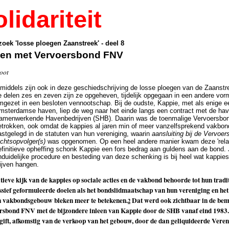
lidariteit
oek 'losse ploegen Zaanstreek' - deel 8
en met Vervoersbond FNV
oot
nmiddels zijn ook in deze geschiedschrijving de losse ploegen van de Zaanst
e delen zes en zeven zijn ze opgeheven, tijdelijk opgegaan in een andere vorm 
mgezet in een besloten vennootschap. Bij de oudste, Kappie, met als enige een
msterdamse haven, liep de weg naar het einde langs een contract met de hav
amenwerkende Havenbedrijven (SHB). Daarin was de toenmalige Vervoersb
etrokken, ook omdat de kappies al jaren min of meer vanzelfsprekend vakbond
astgelegd in de statuten van hun vereniging, waarin
aansluiting bij de Vervoe
echtsopvolger(s)
was opgenomen. Op een heel andere manier kwam deze 'relatie
efinitieve opheffing schonk Kappie een fors bedrag aan guldens aan de bond. 
nduidelijke procedure en besteding van deze schenking is bij heel wat kappie
lijven hangen.
tieve kijk van de kappies op sociale acties en de vakbond behoorde tot hun tradit
sief geformuleerde doelen als het bondslidmaatschap van hun vereniging en het 
n vakbondsgebouw bleken meer te betekenen.
Dat werd ook zichtbaar in de bem
2
rsbond FNV met de bijzondere inleen van Kappie door de SHB vanaf eind 1983. 
gift, afkomstig van de verkoop van het gebouw, door de dan geliquideerde Vere