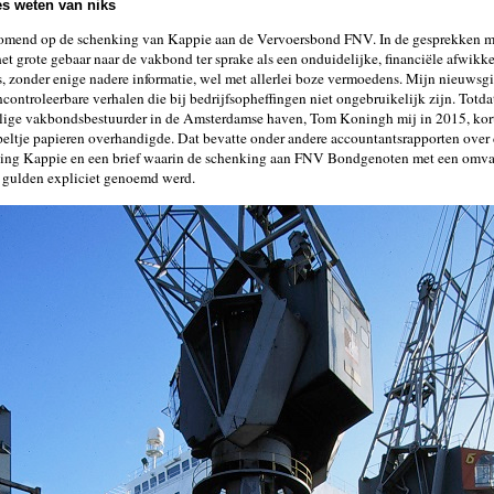
s weten van niks
omend op de schenking van Kappie aan de Vervoersbond FNV. In de gesprekken m
t grote gebaar naar de vakbond ter sprake als een onduidelijke, financiële afwikk
, zonder enige nadere informatie, wel met allerlei boze vermoedens. Mijn nieuwsg
ncontroleerbare verhalen die bij bedrijfsopheffingen niet ongebruikelijk zijn. Totda
ige vakbondsbestuurder in de Amsterdamse haven, Tom Koningh mij in 2015, kort 
peltje papieren overhandigde. Dat bevatte onder andere accountantsrapporten over 
ging Kappie en een brief waarin de schenking aan FNV Bondgenoten met een omv
n gulden expliciet genoemd werd.