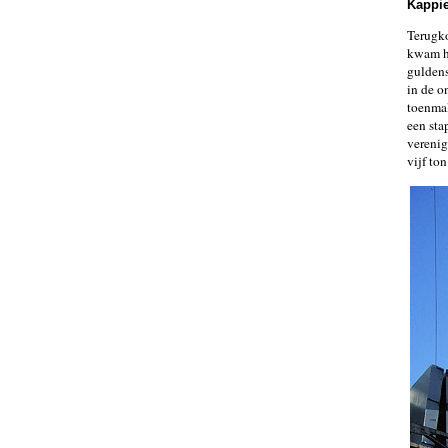
Kappie
Terugk
kwam he
guldens
in de o
toenmal
een sta
vereni
vijf to