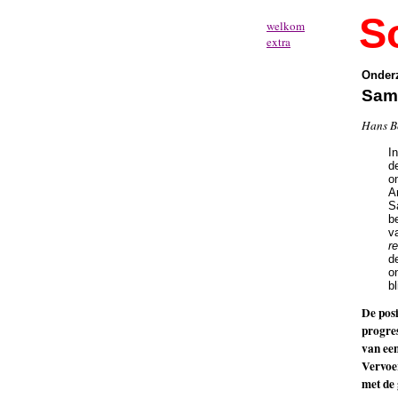
So
welkom
extra
Onderz
Sam
Hans B
I
d
o
A
S
b
v
r
d
o
b
De posi
progres
van ee
Vervoe
met de 