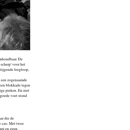
 onhoudbaar. De
 scherp' voor het
tijgende leegloop,
or een zogenaamde
 een blokkade tegen
ige pieken. En niet
 goede voet stond
ar die de
e cao. Met twee
mst en geen