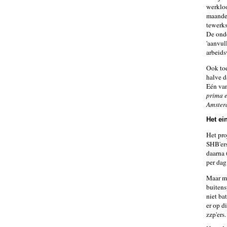
werkloo
maanden
tewerks
De onde
'aanvul
arbeids
Ook toe
halve d
Eén van
prima e
Amsterd
Het ei
Het pro
SHB'ers
daarna 
per dag
Maar me
buitens
niet ba
er op d
zzp'ers