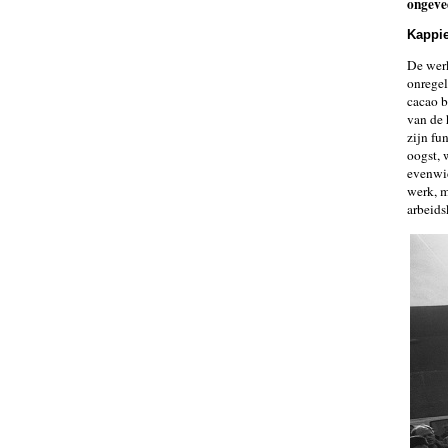
ongeve
Kappie
De wer
onregel
cacao b
van de 
zijn fu
oogst, 
evenwic
werk, m
arbeids