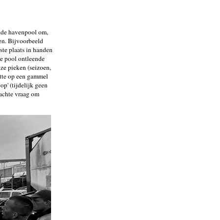
 de havenpool om,
en. Bijvoorbeeld
ste plaats in handen
e pool ontleende
eze pieken (seizoen,
stte op een gammel
p' (tijdelijk geen
achte vraag om