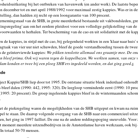
sheidsuitkering bij het ontbreken van havenwerk (en ander werk). De laatste beper
 december tot en met april 1988/1992 voor maximaal zestig kappies. Was er in de
telling, dan hadden zij recht op een loongarantie van 100 procent.
rnemingsraad van de SHB, in grote meerderheid bestaande uit vakbondsleden, gr
lingsregeling' aan om het eerdere pleidooi voor een volledige gelijkstelling van de
voorwaarden te herhalen. Ter bescherming van de cao en uit solidariteit met de kap
n de kappies, in strijd met de cao, bij gelegenheid werkten in een 'klaar naar huis'
agtaak van vier uur niet schuwden, bleef de goede verstandhouding tussen de twee
 de geïnterviewde kappies:
We pikken tenslotte allemaal ons graantje mee. De on
n bleef prima. Ook wij waren tegen de koppelbazen. We werkten samen, van onze v
am konden er twee bij een ploeg SHB'ers ingedeeld worden, en dat ging goed.
4
nde
ject Kappie/SHB liep door tot 1995. De ontstane situatie bleek inderdaad onhoudb
 bleef dalen (1990: 442, 1995: 320). De leegloop verminderde eerst (1990: 10 proc
(1995: 20 procent). De groep ingeleende kappies bleef in de wintermaanden scho
.
t de piekregeling waren de mogelijkheden van de SHB uitgeput en kwam na ruim 
pel te staan. De daarop volgende overgang van de SHB naar een commercieel uit
ten, het ging in 1997 failliet. De ene na de andere reddingspoging sneuvelde. Voor
it moment meerdere uitzendbedrijven in de Amsterdamse haven werkzaam, ook bij
. In totaal 50-70 mensen.