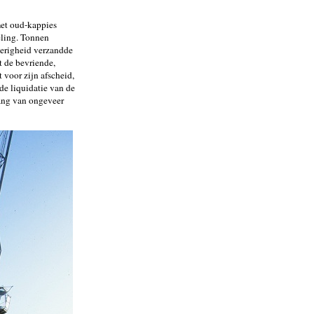
et oud-kappies
eling. Tonnen
ierigheid verzandde
t de bevriende,
voor zijn afscheid,
de liquidatie van de
ang van ongeveer