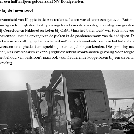
er een half miljoen gulden aan FNV Bondgenoten.
 bij de havenpool
kzaamheid van Kappie in de Amsterdamse haven was al jaren een gegeven. Buiten
matig en tijdelijk door bedrijven ingeleend voor de overslag en opslag van goeder
ij Cornelder en Pakhoed en kolen bij OBA. Maar het 'balenwerk' was toch in de eer
havenpool met de opvang van de pieken in de goederenstroom van de bedrijven. D
nctie van aanvulling op het 'vaste bestand' van de havenbedrijven aan het feit dat d
weersomstandigheden) een spreiding over het gehele jaar kenden. Die spreiding ru
ht, was kwetsbaar en zeker bij reguliere arbeidsvoorwaarden gevoelig voor 'leegloo
et behoud van basisloon), maar ook voor frauderende koppelbazen bij een onverw
kracht.
3