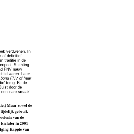
reek verdwenen, In
of definitief
 traditie in de
enpool: Stichting
ond FNV nauw
slid waren. Later
rsbond FNV of haar
' terug. Bij de
Juist door de
s een 'nare smaak'
ie.
Maar zowel de
1
tijdelijk gebruik
oeienis van de
En later in 2001
niging Kappie van