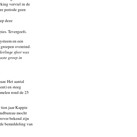
king verviel in de
ze periode geen
eep deze
pies. Tevergeefs.
 systeem en een
 groepen overeind.
derlinge sfeer was
aste groep in
aar. Het aantal
ent) en steeg
mmelen rond de 25
tien jaar Kappie
zendbureau mocht
 zover bekend zijn
 de bemiddeling van