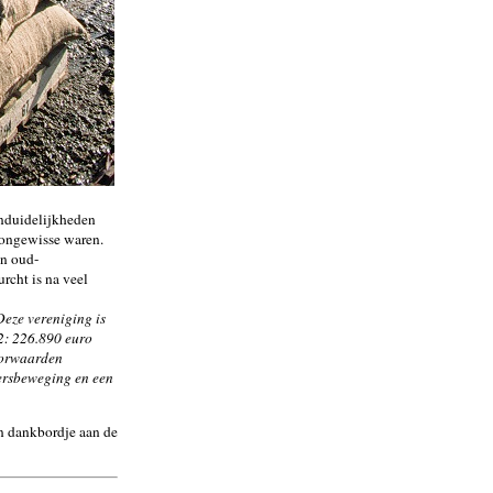
onduidelijkheden
 ongewisse waren.
en oud-
cht is na veel
Deze vereniging is
02: 226.890 euro
voorwaarden
dersbeweging en een
n dankbordje aan de