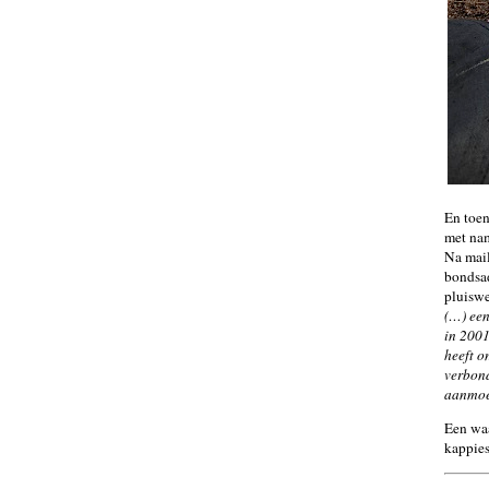
En toen
met nam
Na mail
bondsad
pluiswe
(…) een
in 2001
heeft o
verbond
aanmoed
Een waa
kappies