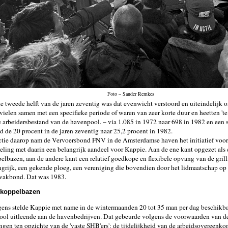
Foto – Sander Remkes
e tweede helft van de jaren zeventig was dat evenwicht verstoord en uiteindelijk
vielen samen met een specifieke periode of waren van zeer korte duur en heetten 'te
 arbeidersbestand van de havenpool. – via 1.085 in 1972 naar 698 in 1982 en een s
d de 20 procent in de jaren zeventig naar 25,2 procent in 1982.
ctie daarop nam de Vervoersbond FNV in de Amsterdamse haven het initiatief vo
eling met daarin een belangrijk aandeel voor Kappie. Aan de ene kant opgezet als
elbazen, aan de andere kant een relatief goedkope en flexibele opvang van de grill
grijk, een gekende ploeg, een vereniging die bovendien door het lidmaatschap op
 vakbond. Dat was 1983.
 koppelbazen
ens stelde Kappie met name in de wintermaanden 20 tot 35 man per dag beschikba
ol uitleende aan de havenbedrijven. Dat gebeurde volgens de voorwaarden van d
ngen ten opzichte van de 'vaste SHB'ers': de tijdelijkheid van de arbeidsovereenko