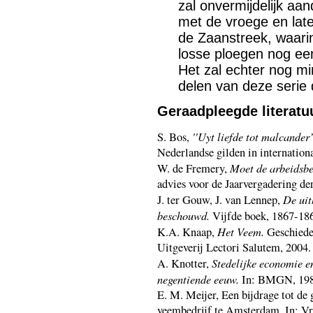
zal onvermijdelijk aa
met de vroege en late
de Zaanstreek, waarin
losse ploegen nog ee
Het zal echter nog m
delen van deze serie d
Geraadpleegde literatu
''Uyt liefde tot malcander
S. Bos,
Nederlandse gilden in internatio
Moet de arbeidsbe
W. de Fremery,
advies voor de Jaarvergadering d
De uit
J. ter Gouw, J. van Lennep,
beschouwd.
Vijfde boek, 1867-1869
Het Veem.
K.A. Knaap,
Geschieden
Uitgeverij Lectori Salutem, 2004.
Stedelijke economie e
A. Knotter,
negentiende eeuw.
In: BMGN, 198
E. M. Meijer, Een bijdrage tot de
veembedrijf te Amsterdam. In: Vra