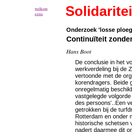
Solidaritei
welkom
extra
Onderzoek 'losse ploeg
Continuïteit zonde
Hans Boot
De conclusie in het v
werkverdeling bij de
vertoonde met de or
korendragers. Beide
onregelmatig beschikb
vastgelegde volgorde 
des persoons'..Een ve
getrokken bij de turf
Rotterdam en onder m
historische schetsen 
nadert daarmee dit o