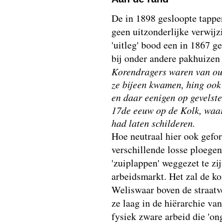
De in 1898 gesloopte tappe
geen uitzonderlijke verwijz
'uitleg' bood een in 1867 g
bij onder andere pakhuizen
Korendragers waren van ou
ze bijeen kwamen, hing ook 
en daar eenigen op gevelst
17de eeuw op de Kolk, waar
had laten schilderen.
Hoe neutraal hier ook gefo
verschillende losse ploege
'zuiplappen' weggezet te zi
arbeidsmarkt. Het zal de ko
Weliswaar boven de straatve
ze laag in de hiërarchie v
fysiek zware arbeid die 'on