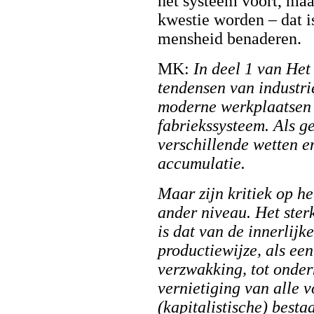
het systeem voort, maa
kwestie worden – dat 
mensheid benaderen.
MK:
In deel 1 van He
tendensen van industrië
moderne werkplaatsen 
fabriekssysteem. Als 
verschillende wetten e
accumulatie.
Maar zijn kritiek op h
ander niveau. Het ster
is dat van de innerlijk
productiewijze, als ee
verzwakking, tot onderm
vernietiging van alle 
(kapitalistische) besta