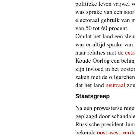
politieke leven vrijwel v
was sprake van een soort
electoraal gebruik van 
van 50 tot 60 procent.
Omdat het land een sle
was er altijd sprake va
haar relaties met de
ext
Koude Oorlog een belang
zijn invloed in het oost
zaken met de oligarchen
dat het land
neutraal
zou
Staatsgreep
Na een prowesterse rege
geplaagd door schandale
Russische president Jan
bekende
oost-west-verd