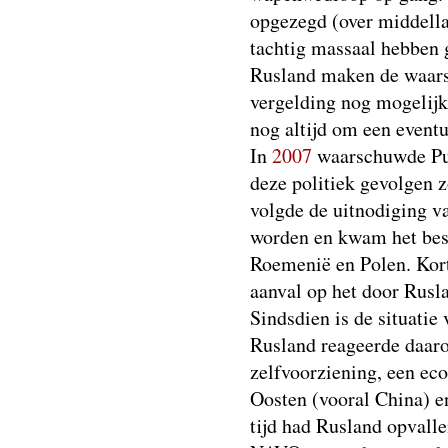
opgezegd (over middella
tachtig massaal hebben 
Rusland maken de waarsc
vergelding nog mogelijk
nog altijd om een eventuel
In
2007
waarschuwde Put
deze politiek gevolgen z
volgde de uitnodiging v
worden en kwam het besl
Roemenië en Polen. Kort
aanval op het door Rusl
Sindsdien is de situatie
Rusland reageerde daaro
zelfvoorziening, een eco
Oosten (vooral China) en
tijd had Rusland opvall