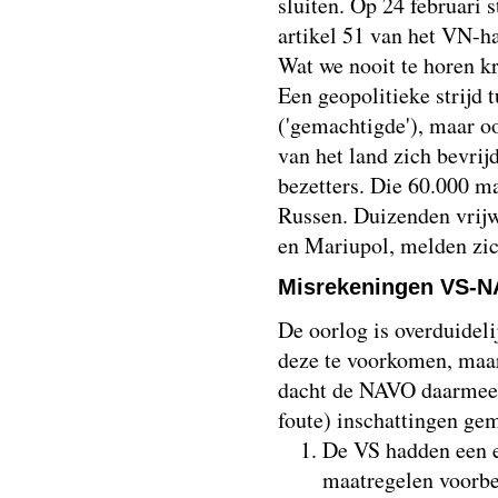
sluiten. Op 24 februari 
artikel 51 van het VN-ha
Wat we nooit te horen kr
Een geopolitieke strijd
('gemachtigde'), maar o
van het land zich bevrij
bezetters. Die 60.000 m
Russen. Duizenden vrijwi
en Mariupol, melden zi
Misrekeningen VS-
De oorlog is overduidel
deze te voorkomen, maar
dacht de NAVO daarmee t
foute) inschattingen ge
De VS hadden een e
maatregelen voorber