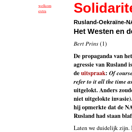
Solidarit
welkom
extra
Rusland-Oekraïne-
Het Westen en de
Bert Prins
(1)
De propaganda van het 
agressie van Rusland i
de
uitspraak
:
Of course
refer to it all the time
uitgelokt. Anders zoude
niet uitgelokte invasie)
hij opmerkte dat de N
Rusland had staan blaf
Laten we duidelijk zijn. 