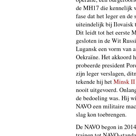
de MH17 die kennelijk w
fase dat het leger en de
uiteindelijk bij Ilovaisk
Dit leidt tot het eerst
gesloten in de Wit Russ
Lugansk een vorm van a
Oekraïne. Het akkoord hi
probeerde president Por
zijn leger verslagen, di
tekende hij het
Minsk II
nooit uitgevoerd. Onlan
de bedoeling was. Hij w
NAVO een militaire mach
slag kon toebrengen.
De NAVO begon in 2014 
trainen tot NAVO-standaa