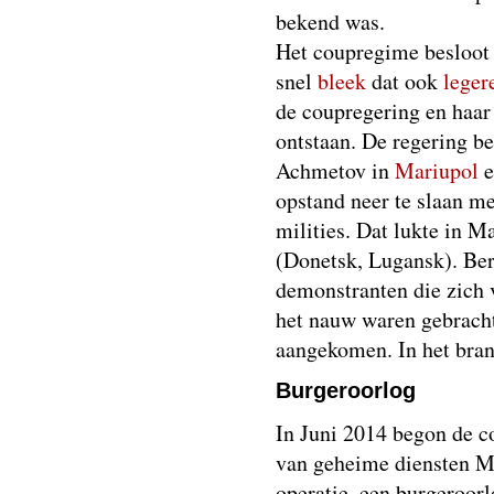
bekend was.
Het coupregime besloot 
snel
bleek
dat ook
leger
de coupregering en haar
ontstaan. De regering b
Achmetov in
Mariupol
e
opstand neer te slaan me
milities. Dat lukte in M
(Donetsk, Lugansk). Ber
demonstranten die zich 
het nauw waren gebracht
aangekomen. In het bra
Burgeroorlog
In Juni 2014 begon de c
van geheime diensten M
operatie, een burgeroorl