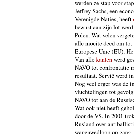
werden ze stap voor sta
Jeffrey Sachs, een econo
Verenigde Naties, heeft
bewust aan zijn lot werd
Polen. Wat velen vergete
alle moeite deed om tot
Europese Unie (EU). Het
Van alle
kanten
werd gew
NAVO tot confrontatie m
resultaat. Servië werd 
Nog veel erger was de i
vluchtelingen tot gevolg
NAVO tot aan de Russis
Wat ook niet heeft geho
door de VS. In 2001 tro
Rusland over antiballist
wapenwedloop op gang. 