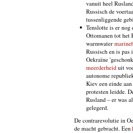
vanuit heel Rusland
Russisch de voertaa
tussenliggende geb
Tenslotte is er nog
Ottomanen tot het 
warmwater
marine
Russisch en is pas
Oekraïne 'geschonke
meerderheid
uit vo
autonome republiek
Kiev een einde aan
protesten leidde. 
Rusland – er was al
gelegerd.
De contrarevolutie in O
de macht gebracht. Een