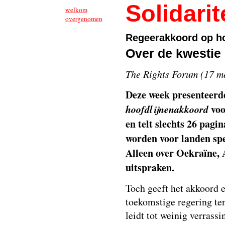
Solidarit
welkom
overgenomen
Regeerakkoord op ho
Over de kwestie 
The Rights Forum (17 m
Deze week presenteer
hoofdlijnenakkoord
voo
en telt slechts 26 pagi
worden voor landen spec
Alleen over Oekraïne, 
uitspraken.
Toch geeft het akkoord e
toekomstige regering ten
leidt tot weinig verrass