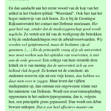
En dan aandacht aan het eerste woord van de kop van het
artikel in het Onderwijsblad: "Weerstand". Ook hier laat het
hoger onderwijs van zich horen. Zo is bij de Groningse
Rijksuniversiteit het contact met Defensie moeizaam.
Het
gaat heel rap, zonder dat de medezeggenschap goed wordt
ingelicht.
Zo vertelt een lid van de werkgroep die betrokken
is bij de onderhandelingen over de arbeidsvoorwaarden.
Wij
worden wel geïnformeerd, maar de besluiten zijn al
genomen. (.....) En de principiële vraag of je als universiteit
mee moet werken aan het opleiden van reservisten, is niet
aan de orde geweest.
Een collega van hem versterkt deze
kritiek en is van mening
dat de universiteit zich op een
hellend vlak begeeft.
Ze komen tot de conclusie: als
studenten reservist zijn uit een vrije keuze,
dan hebben we
daar niets over te zeggen.
Maar levert dat vijftien
studiepunten op, dan ontstaat een ongewenste relatie met
het ministerie van Defensie. Wordt een reservistenopleiding
opgenomen in het onderwijsprogramma, dan is, volgens
hen, een principiële grens gepasseerd. Dan wordt een debat
bewust ontlopen.
Dat is een heel effectieve manier om