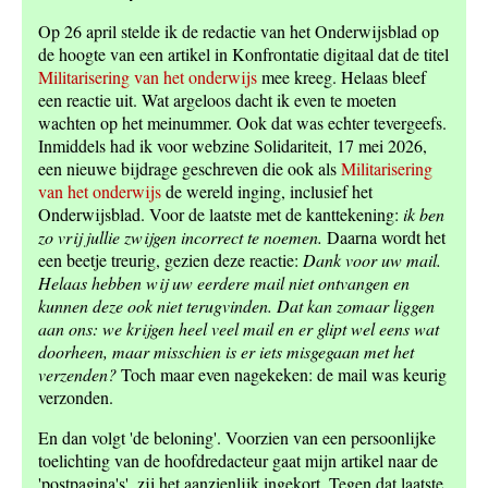
Op 26 april stelde ik de redactie van het Onderwijsblad op
de hoogte van een artikel in Konfrontatie digitaal dat de titel
Militarisering van het onderwijs
mee kreeg. Helaas bleef
een reactie uit. Wat argeloos dacht ik even te moeten
wachten op het meinummer. Ook dat was echter tevergeefs.
Inmiddels had ik voor webzine Solidariteit, 17 mei 2026,
een nieuwe bijdrage geschreven die ook als
Militarisering
van het onderwijs
de wereld inging, inclusief het
Onderwijsblad. Voor de laatste met de kanttekening:
ik ben
zo vrij jullie zwijgen incorrect te noemen.
Daarna wordt het
een beetje treurig, gezien deze reactie:
Dank voor uw mail.
Helaas hebben wij uw eerdere mail niet ontvangen en
kunnen deze ook niet terugvinden. Dat kan zomaar liggen
aan ons: we krijgen heel veel mail en er glipt wel eens wat
doorheen, maar misschien is er iets misgegaan met het
verzenden?
Toch maar even nagekeken: de mail was keurig
verzonden.
En dan volgt 'de beloning'. Voorzien van een persoonlijke
toelichting van de hoofdredacteur gaat mijn artikel naar de
'postpagina's', zij het aanzienlijk ingekort. Tegen dat laatste