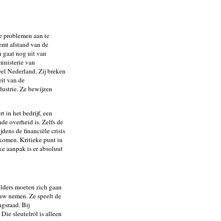
e problemen aan te
mt afstand van de
n gaat nog uit van
ministerie van
el Nederland. Zij breken
eit van de
ustrie. Ze bewijzen
t in het bedrijf, een
de overheid is. Zelfs de
dens de financiële crisis
komen. Kritieke punt in
jke aanpak is er absoluut
olders moeten zich gaan
ouw nemen. Ze speelt de
gsraad. Bij
ie sleutelrol is alleen