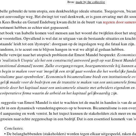
Bron:
made by the collective
belle gebruikt de term utopia, een denkbeeldige ideale situatie. Toegegeven, 'bicame
est eenvoudige weg. Het dwingt tot veel denkwerk, er is geen ervaring met dit soor
n Kees Boeke en Gerard Endeburg kwam dicht in de buurt van
regeren door samen
periment hebben ze echter niet gepasseerd.
 het boek van Isabelle komen veel mensen aan het woord die twijfelen door het utop
ar voorstellen. Opvallend is wel dat ze uitgaan van de bestaande situaties en kracht
staande' leidt tot een 'dystopie': doorgaan op de ingeslagen weg die fataal kan zijn
randeren, is te acuut om te blijven hangen in wat we altijd al gedaan hebben.
abelle verwijst naar het utopisch probleem dat Ernest Mandel bespreekt:
Economisch
n 'realistisch Utopia' als het een constructief antwoord geeft op wat Ernest Mand
ransitional demand] noemt. Zulke overgangsvragen, beargumenteerde hij, kunnen 
n begin te maken voor wat 'mogelijk een strijd gaat worden die het werkelijke fund
pitalisme gaat openbreken'. Economisch bicameralisme biedt een institutionele ov
gelijk maakt voor de bedrijven om de transitie te maken van een unicamerele firm
ntrole door het kapitaal naar een unicamerele situatie met arbeiders eigendom en
 coöperatieve firma waarin de arbeid en het kapitaal gelijkwaardig zijn.
 suggestie van Ernest Mandel is niet te wachten tot de macht in handen is van de ar
cht in een dynamisch veranderingsproces op te bouwen. Bicameralisme is een overg
el aanpassing en werk vereist. In het traject kunnen de stakeholders zich meer en m
egroeien naar echte zeggenschap in een bedrijf. Dat is een essentieel kenmerk van 
Conclusies.
• De belanghebbenden (stakeholders) worden tegen elkaar uitgespeeld, raken da