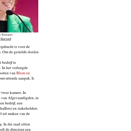
e Ferrares
:
Harvard
opdracht is voor de
en. Om de gestelde doelen
 bedrijf te
. In het verlengde
pporten van
Blom en
 omvattende aanpak. Is
r twee kamers. In
s van Afgevaardigden, in
n bedrijf, een
haffers) en stakeholders
l uit maken van de
g
. In die raad zitten
ft de directeur een