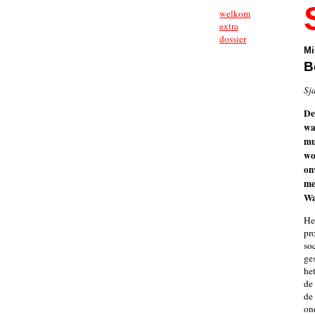
welkom
extra
dossier
Mi
B
Sj
De
wa
mu
wo
on
me
Wa
He
pr
soc
ge
het
de 
de
on