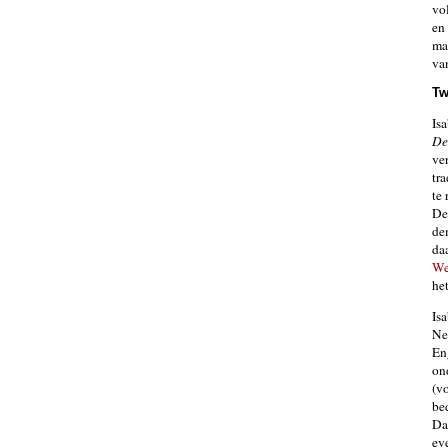
vo
en 
mac
va
Tw
Isa
De
ve
tr
te 
De
de
da
We
he
Is
Ne
En
on
(v
be
Da
ev