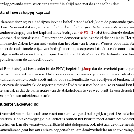
orslaggevende stem, overigens stemt die altijd mee met de aandeelhouders.
stand heerschappij kapitaal
 democratisering van bedrijven is voor Isabelle noodzakelijk om de genoemde grot
kken. Ze noemt dat
weggaan van het pad van het corporatistisch despotisme
en nee
leenheerschappij van het kapitaal in de bedrijven
(E498 - 2)
. Het traditionele denke
jvoorbeeld nationaliseren. Dat vergt een democratische overheid die er niet is. Het 
onomische Zaken kwam niet verder dan het plan van Blom en Weijers voor Tata Ste
t met de traditionele wijze van bedrijfsvoering, accepteren kritiekloos de continuït
nstgevendheid en maken geen spoed met het 'ontkolen' van de Nederlandse staalind
ppendienst aan de aandeelhouders.
el Berghuis (oud-bestuurder bij de FNV) bepleit bij
Joop
dat de overheid participeer
lve vorm van nationaliseren. Dat zou succesvol kunnen zijn als er een andersdenken
ciaaldemocratie toonde nooit animo voor nationalisatie van bedrijven of banken. Tij
s er even de noodzaak, de regering met de PvdA wist niet hoe snel ze er vanaf kon 
e aanpak is dat de participatie van de stakeholders te ver weg blijft. In een dergeli
en sprake van arbeiderscontrole.
eutelrol vakbeweging
t voorstel voor bicameralisme voert naar een volgend belangrijk aspect. De stakeh
rsterken. De vakbeweging die al actief is binnen het bedrijf, moet daarin het voort
eutelrol en kan die verantwoordelijkheid niet delegeren, ook niet aan de ondernemin
cameralismee gaat het om actieve zeggenschap, om daadwerkelijke machtsvorming. D