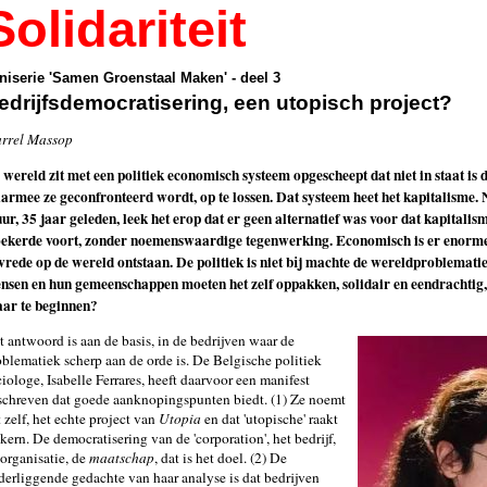
Solidariteit
niserie 'Samen Groenstaal Maken' - deel 3
edrijfsdemocratisering, een utopisch project?
arrel Massop
 wereld zit met een politiek economisch systeem opgescheept dat niet in staat i
armee ze geconfronteerd wordt, op te lossen. Dat systeem heet het kapitalisme. 
ur, 35 jaar geleden, leek het erop dat er geen alternatief was voor dat kapitalis
ekerde voort, zonder noemenswaardige tegenwerking. Economisch is er enorme
vrede op de wereld ontstaan. De politiek is niet bij machte de wereldproblemati
nsen en hun gemeenschappen moeten het zelf oppakken, solidair en eendrachtig, e
ar te beginnen?
t antwoord is aan de basis, in de bedrijven waar de
oblematiek scherp aan de orde is. De Belgische politiek
iologe, Isabelle Ferrares, heeft daarvoor een manifest
schreven dat goede aanknopingspunten biedt. (1) Ze noemt
 zelf, het echte project van
Utopia
en dat 'utopische' raakt
kern. De democratisering van de 'corporation', het bedrijf,
 organisatie, de
maatschap
, dat is het doel. (2) De
derliggende gedachte van haar analyse is dat bedrijven