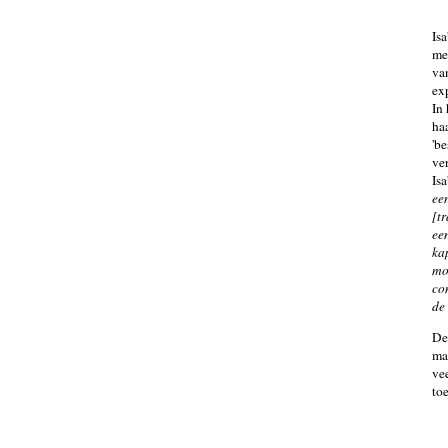
Isa
me
va
ex
In
ha
'be
ve
Is
ee
[t
ee
ka
mo
co
de
De
ma
ve
to