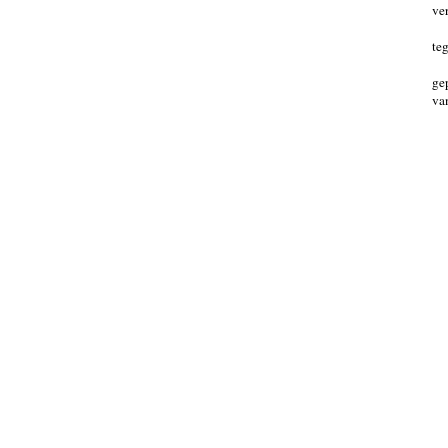
ve
te
ge
va