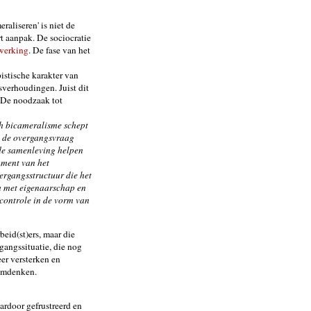
raliseren' is niet de
t aanpak. De sociocratie
werking
. De fase van het
istische karakter van
sverhoudingen. Juist dit
. De noodzaak tot
 bicameralisme schept
el de overgangsvraag
de samenleving helpen
ament van het
ergangsstructuur die het
a met eigenaarschap en
 controle in de vorm van
beid(st)ers, maar die
angssituatie, die nog
eer versterken en
'omdenken.
ardoor gefrustreerd en