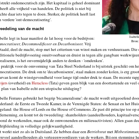
lstrekt ondemocratisch zijn. Het kapitaal is geheel dominant
heeft alle vrijheid van handelen. De politiek is niet bij
hte daar iets tegen te doen. Sterker, de politiek heeft last
n verdere 'ont-democratisering'.
eedeling van de macht
Isabell
belle legt in haar manifest de lat hoog voor de bedrijven:
Bron
mocratiseer, Decommodificeer en Decarboniseer.
Vrij
rtaald, deel de macht, stop met het criterium van winst maken en verduurzaam. Die 
aditionele bedrijfsvoering onuitvoerbaar en druist in tegen alle gangbare werkwijz
realiseren, is het onvermijdelijk anders te denken - 'omdenken'.
 praktijk voor de omvorming van Tata Steel Nederland is bij uitstek geschikt om het
mocratiseren. De druk om te 'decarboniseren', staal maken zonder kolen, is erg groot
arvan komt de winstgevendheid voor lange tijd onder druk te staan. De recente ra
ijers
(overheid) en
Heracless
(Tata) geven geen blijk van een doortastende en veel
t plan van Isabelle echt een utopische uitdaging?
abelle Ferrares gebruikt het begrip 'bicameralisme': de macht wordt uitgeoefend doo
derland: de Eerste en Tweede Kamer, in de Verenigde Staten: de Senaat en het Hui
geland: the House of Lords en the House of Commons. Ze past dit principe toe op ee
derneming, en komt tot de tweedeling: shareholders (aandeelhouders, kapitaalversc
ooral de werkenden, maar ook de omwonenden en milieuactivisten). Allen gaan dee
drijfsleiding in volledige gelijkwaardigheid.
t werkt niet zo als in Duitsland. Ze hebben daar een
Betriebsrat
met
Mitbestimmun
enveel aandeelhouders als vertegenwoordigers van de werkers. Bij een stemming hee