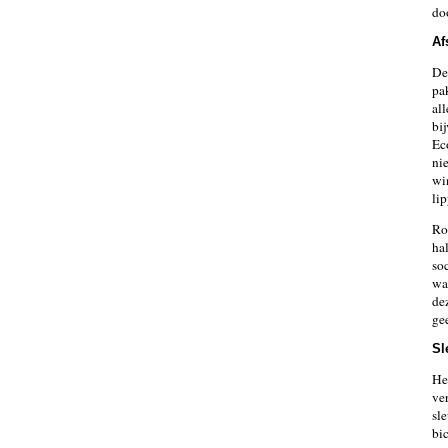
do
Af
De
pa
al
bi
Ec
nie
wi
li
Ro
ha
so
wa
dez
ge
Sl
He
ve
sl
bi