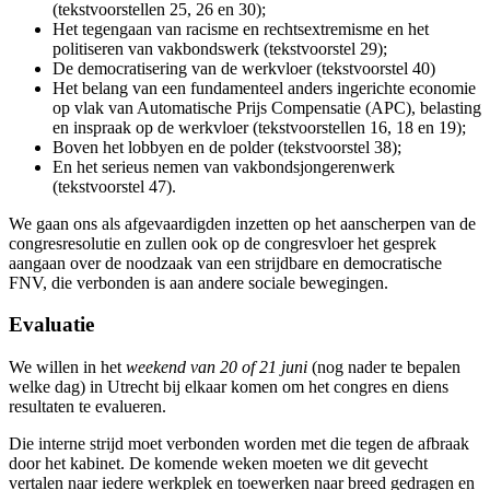
(tekstvoorstellen 25, 26 en 30);
Het tegengaan van racisme en rechtsextremisme en het
politiseren van vakbondswerk (tekstvoorstel 29);
De democratisering van de werkvloer (tekstvoorstel 40)
Het belang van een fundamenteel anders ingerichte economie
op vlak van Automatische Prijs Compensatie (APC), belasting
en inspraak op de werkvloer (tekstvoorstellen 16, 18 en 19);
Boven het lobbyen en de polder (tekstvoorstel 38);
En het serieus nemen van vakbondsjongerenwerk
(tekstvoorstel 47).
We gaan ons als afgevaardigden inzetten op het aanscherpen van de
congresresolutie en zullen ook op de congresvloer het gesprek
aangaan over de noodzaak van een strijdbare en democratische
FNV, die verbonden is aan andere sociale bewegingen.
Evaluatie
We willen in het
weekend van 20 of 21 juni
(nog nader te bepalen
welke dag) in Utrecht bij elkaar komen om het congres en diens
resultaten te evalueren.
Die interne strijd moet verbonden worden met die tegen de afbraak
door het kabinet. De komende weken moeten we dit gevecht
vertalen naar iedere werkplek en toewerken naar breed gedragen en