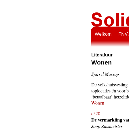
Welkom
FNV,
Literatuur
Wonen
Sjarrel Massop
De volkshuisvesting 
toplocaties én voor 
‘betaalbaar’ hetzelfde
Wonen
c520
De vermarkting v
Joop Zinsmeister