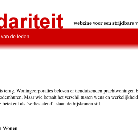
 van de leden
is terug. Woningcorporaties beloven er tienduizenden prachtwoningen bi
bodemhuren. Maar wie betaalt het verschil tussen wens en werkelijkhei
 betekent als ‘verlieslatend’, staan de hijskranen stil.
an Wonen