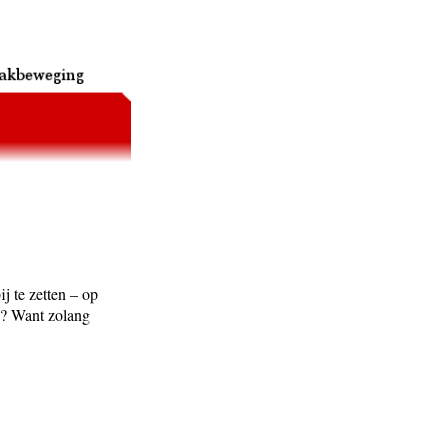
j te zetten – op
d? Want zolang